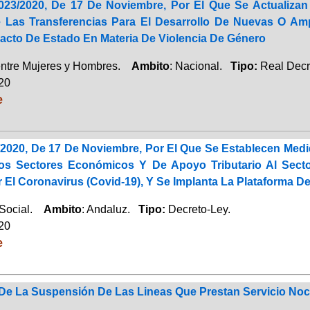
023/2020, De 17 De Noviembre, Por El Que Se Actualizan 
e Las Transferencias Para El Desarrollo De Nuevas O A
Pacto De Estado En Materia De Violencia De Género
entre Mujeres y Hombres.
Ambito
: Nacional.
Tipo:
Real Decr
020
e
/2020, De 17 De Noviembre, Por El Que Se Establecen Medi
os Sectores Económicos Y De Apoyo Tributario Al Sect
El Coronavirus (Covid-19), Y Se Implanta La Plataforma D
 Social.
Ambito
: Andaluz.
Tipo:
Decreto-Ley.
020
e
De La Suspensión De Las Lineas Que Prestan Servicio Noctu