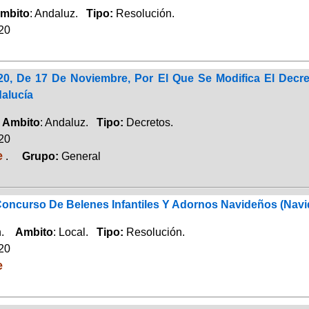
mbito
: Andaluz.
Tipo:
Resolución.
020
20, De 17 De Noviembre, Por El Que Se Modifica El Decr
alucía
.
Ambito
: Andaluz.
Tipo:
Decretos.
020
e
.
Grupo:
General
Concurso De Belenes Infantiles Y Adornos Navideños (Navi
ón.
Ambito
: Local.
Tipo:
Resolución.
020
e