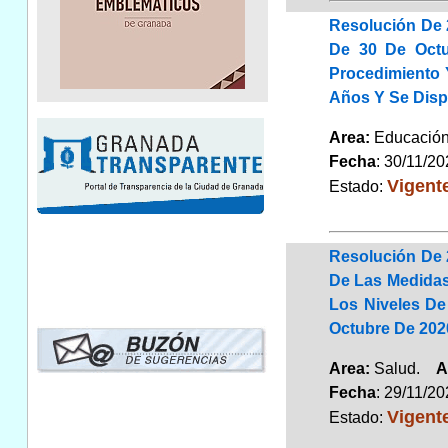
Resolución De 
De 30 De Octu
Procedimiento 
Años Y Se Disp
Area:
Educaci
Fecha
: 30/11/2
Vigent
Estado:
Resolución De 
De Las Medidas
Los Niveles De
Octubre De 202
Area:
Salud.
A
Fecha
: 29/11/2
Vigent
Estado: