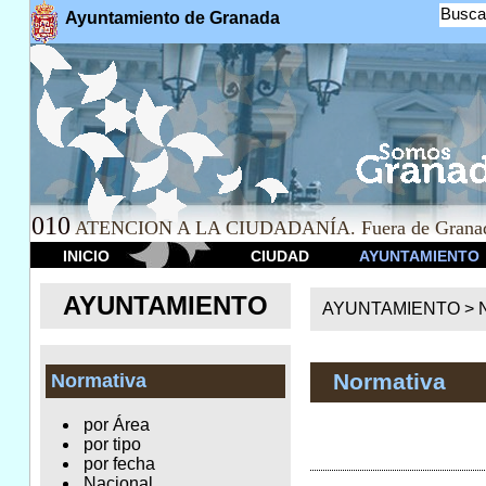
Busca
Ayuntamiento de Granada
010
ATENCION A LA CIUDADANÍA. Fuera de Granad
INICIO
CIUDAD
AYUNTAMIENTO
AYUNTAMIENTO
AYUNTAMIENTO >
Normativa
Normativa
por Área
por tipo
por fecha
Nacional