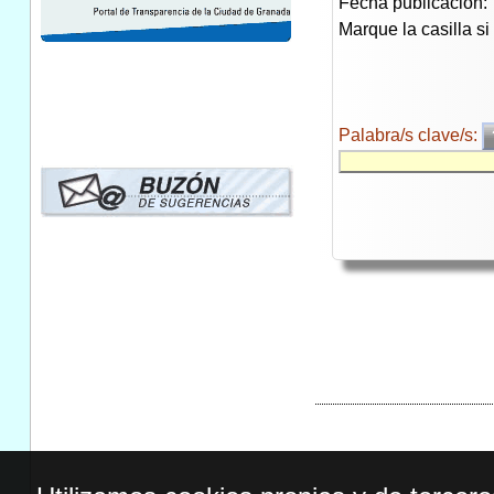
Fecha publicación:
Marque la casilla s
Palabra/s clave/s: