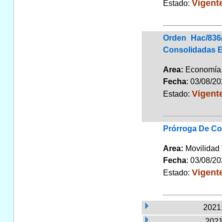
Vigent
Estado:
Orden Hac/836
Consolidadas E
Area:
Economí
Fecha
: 03/08/2
Vigent
Estado:
Prórroga De Co
Area:
Movilidad
Fecha
: 03/08/2
Vigent
Estado:
2021:
2021