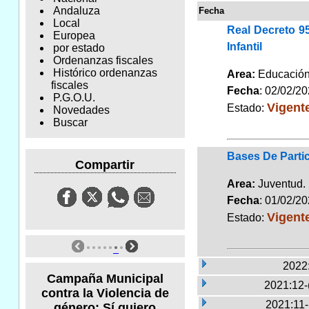
Andaluza
Fecha
Local
Real Decreto 9
Europea
Infantil
por estado
Ordenanzas fiscales
Histórico ordenanzas
Area:
Educaci
fiscales
Fecha
: 02/02/2
P.G.O.U.
Vigent
Estado:
Novedades
Buscar
Bases De Parti
Compartir
Area:
Juventu
Fecha
: 01/02/2
Vigent
Estado:
2022
Campaña Municipal
2021:12-
contra la Violencia de
2021:11
género: Sí quiero