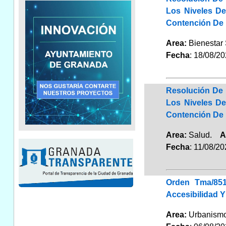
Los Niveles De
Contención De 
Area:
Bienestar
Fecha
: 18/08/2
Resolución De 
Los Niveles De
Contención De L
Area:
Salud.
A
Fecha
: 11/08/2
Orden Tma/851
Accesibilidad Y
Area:
Urbanismo 