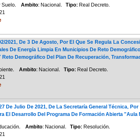
y Suelo.
Ambito
: Nacional.
Tipo:
Real Decreto.
021
e
92/2021, De 3 De Agosto, Por El Que Se Regula La Conces
ales De Energía Limpia En Municipios De Reto Demográfic
 Reto Demográfico Del Plan De Recuperación, Transformac
biente.
Ambito
: Nacional.
Tipo:
Real Decreto.
021
e
7 De Julio De 2021, De La Secretaría General Técnica, Po
ra El Desarrollo Del Programa De Formación Abierta "Aula 
ducación.
Ambito
: Nacional.
Tipo:
Resolución.
021