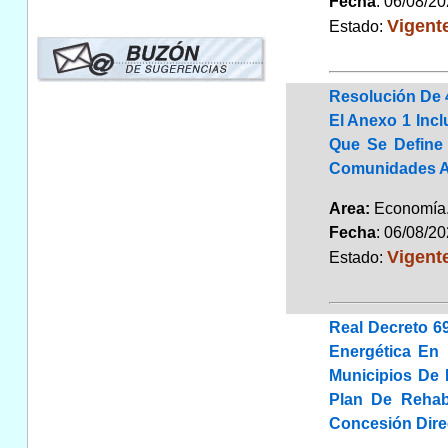
Fecha
: 06/08/2
Vigent
Estado:
Resolución De 4
El Anexo 1 Incl
Que Se Define 
Comunidades A
Area:
Economí
Fecha
: 06/08/2
Vigent
Estado:
Real Decreto 6
Energética En 
Municipios De 
Plan De Rehab
Concesión Dir