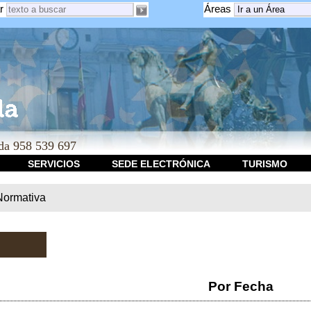
r
Áreas
a 958 539 697
SERVICIOS
SEDE ELECTRÓNICA
TURISMO
Normativa
Por Fecha