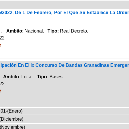
5/2022, De 1 De Febrero, Por El Que Se Establece La Or
ón.
Ambito
: Nacional.
Tipo:
Real Decreto.
022
e
cipación En El Ix Concurso De Bandas Granadinas Emerge
d.
Ambito
: Local.
Tipo:
Bases.
022
e
:01-(Enero)
(Diciembre)
-(Noviembre)