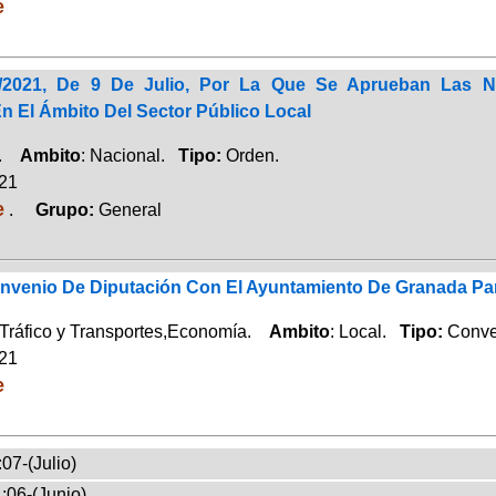
e
/2021, De 9 De Julio, Por La Que Se Aprueban Las 
n El Ámbito Del Sector Público Local
a.
Ambito
: Nacional.
Tipo:
Orden.
021
e
.
Grupo:
General
nvenio De Diputación Con El Ayuntamiento De Granada Pa
 Tráfico y Transportes,Economía.
Ambito
: Local.
Tipo:
Conve
021
e
07-(Julio)
:06-(Junio)