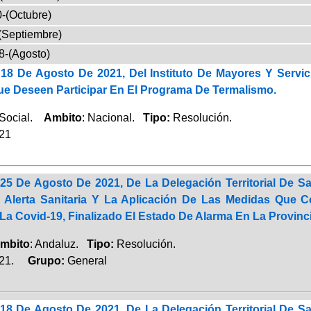
-(Octubre)
(Septiembre)
8-(Agosto)
18 De Agosto De 2021, Del Instituto De Mayores Y Servi
ue Deseen Participar En El Programa De Termalismo.
 Social.
Ambito
: Nacional.
Tipo:
Resolución.
021
25 De Agosto De 2021, De La Delegación Territorial De S
 Alerta Sanitaria Y La Aplicación De Las Medidas Que 
La Covid-19, Finalizado El Estado De Alarma En La Provin
mbito
: Andaluz.
Tipo:
Resolución.
021.
Grupo:
General
18 De Agosto De 2021, De La Delegación Territorial De S