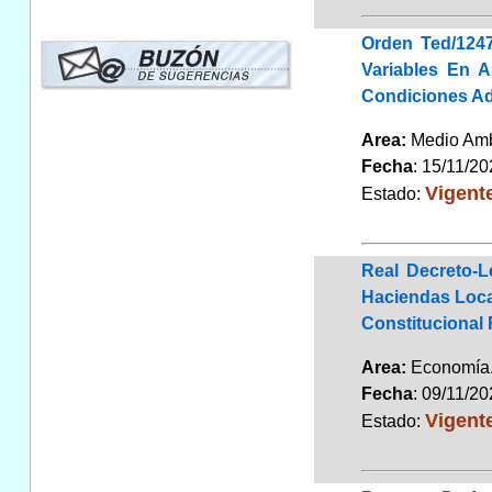
Orden Ted/1247
Variables En A
Condiciones Ad
Area:
Medio Am
Fecha
: 15/11/2
Vigent
Estado:
Real Decreto-
Haciendas Local
Constitucional
Area:
Economí
Fecha
: 09/11/2
Vigent
Estado: