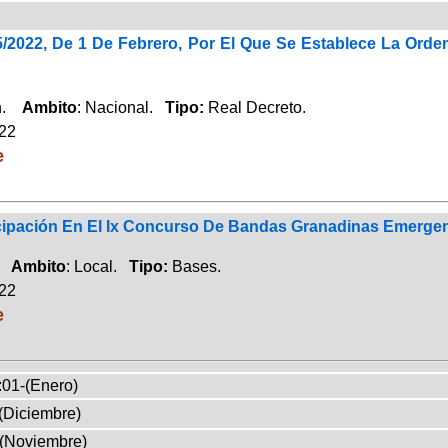
5/2022, De 1 De Febrero, Por El Que Se Establece La Or
ón.
Ambito
: Nacional.
Tipo:
Real Decreto.
022
e
cipación En El Ix Concurso De Bandas Granadinas Emerge
d.
Ambito
: Local.
Tipo:
Bases.
022
e
:01-(Enero)
(Diciembre)
-(Noviembre)