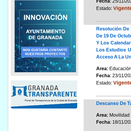
Fecha
: 25/11/2
Vigent
Estado:
Resolución De 
De 19 De Octubr
Y Los Calendar
Los Estudios U
Acceso A La Un
Area:
Educaci
Fecha
: 23/11/2
Vigent
Estado:
Descanso De Ta
Area:
Movilidad 
Fecha
: 18/11/2