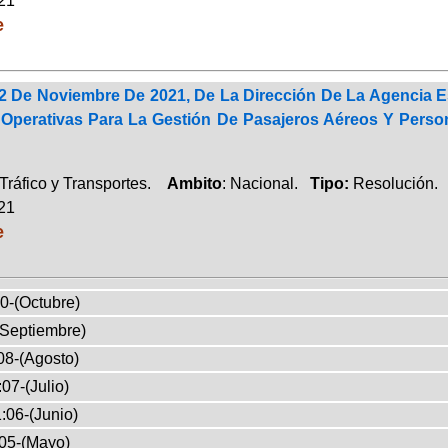
021
e
2 De Noviembre De 2021, De La Dirección De La Agencia Es
s Operativas Para La Gestión De Pasajeros Aéreos Y Pers
Tráfico y Transportes.
Ambito
: Nacional.
Tipo:
Resolución.
021
e
0-(Octubre)
(Septiembre)
08-(Agosto)
07-(Julio)
:06-(Junio)
05-(Mayo)