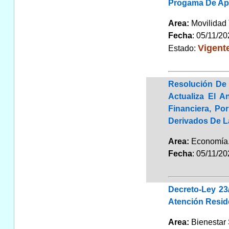
Progama De Apa
Area:
Movilidad 
Fecha
: 05/11/2
Vigent
Estado:
Resolución De 
Actualiza El A
Financiera, Po
Derivados De 
Area:
Economí
Fecha
: 05/11/2
Decreto-Ley 2
Atención Resid
Area:
Bienestar