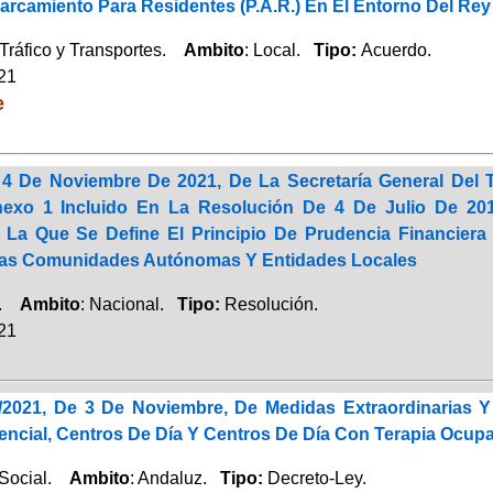
rcamiento Para Residentes (P.A.R.) En El Entorno Del Rey
Tráfico y Transportes.
Ambito
: Local.
Tipo:
Acuerdo.
021
e
4 De Noviembre De 2021, De La Secretaría General Del T
nexo 1 Incluido En La Resolución De 4 De Julio De 2017
r La Que Se Define El Principio De Prudencia Financier
Las Comunidades Autónomas Y Entidades Locales
a.
Ambito
: Nacional.
Tipo:
Resolución.
021
3/2021, De 3 De Noviembre, De Medidas Extraordinarias
encial, Centros De Día Y Centros De Día Con Terapia Ocup
 Social.
Ambito
: Andaluz.
Tipo:
Decreto-Ley.