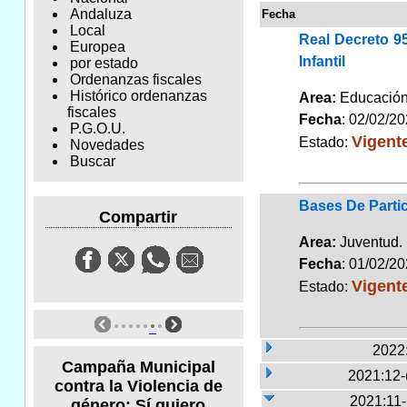
Andaluza
Fecha
Local
Real Decreto 9
Europea
Infantil
por estado
Ordenanzas fiscales
Histórico ordenanzas
Area:
Educaci
fiscales
Fecha
: 02/02/2
P.G.O.U.
Vigent
Estado:
Novedades
Buscar
Bases De Parti
Compartir
Area:
Juventu
Fecha
: 01/02/2
Vigent
Estado:
2022
Campaña Municipal
2021:12-
contra la Violencia de
2021:11
género: Sí quiero