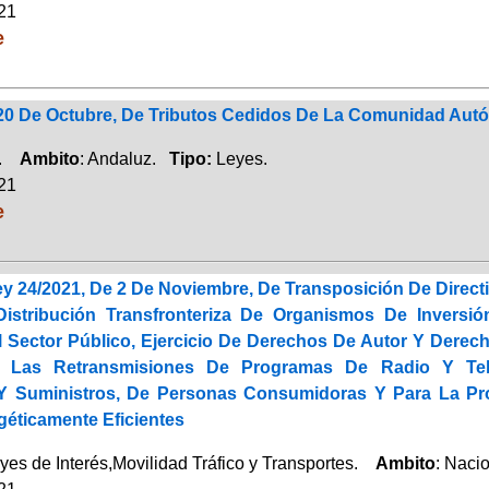
021
e
 20 De Octubre, De Tributos Cedidos De La Comunidad Aut
a.
Ambito
: Andaluz.
Tipo:
Leyes.
021
e
ey 24/2021, De 2 De Noviembre, De Transposición De Direc
Distribución Transfronteriza De Organismos De Inversió
l Sector Público, Ejercicio De Derechos De Autor Y Derec
 Las Retransmisiones De Programas De Radio Y Tele
Y Suministros, De Personas Consumidoras Y Para La Pr
géticamente Eficientes
yes de Interés,Movilidad Tráfico y Transportes.
Ambito
: Naci