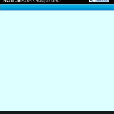
Plaza del Carmen,18071 Granada
|
958 539 697