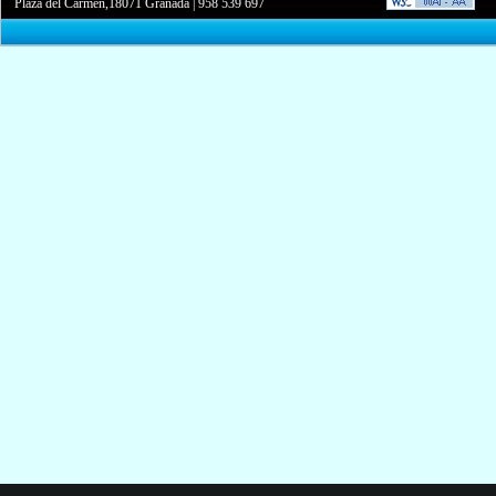
Plaza del Carmen,18071 Granada
|
958 539 697