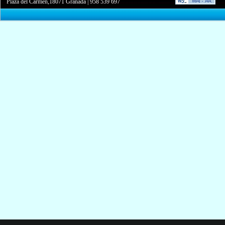
Plaza del Carmen,18071 Granada
|
958 539 697