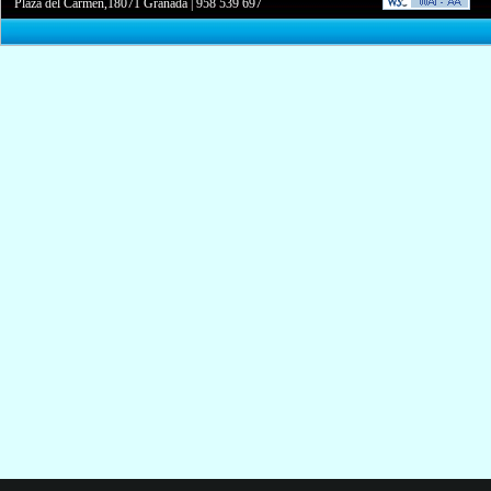
Plaza del Carmen,18071 Granada
|
958 539 697