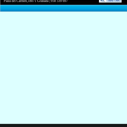
Plaza del Carmen,18071 Granada
|
958 539 697