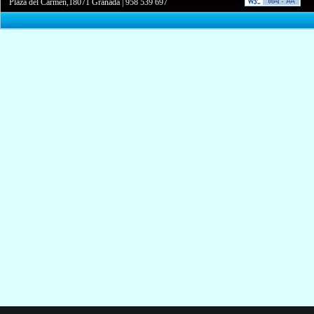
Plaza del Carmen,18071 Granada
|
958 539 697