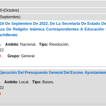
0-(Octubre)
(Septiembre)
16 De Septiembre De 2022, De La Secretaría De Estado De
a De Religión Islámica Correspondientes A Educación In
chillerato
ón.
Ambito
: Nacional.
Tipo:
Resolución.
022
e
.
Grupo:
General
Ejecución Del Presupuesto General Del Excmo. Ayuntamien
a.
Ambito
: Local.
Tipo:
Bases.
022
e