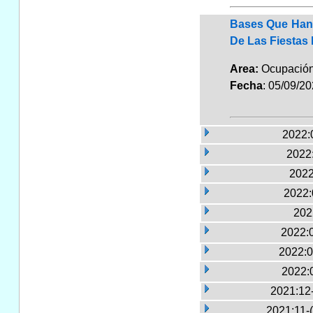
Bases Que Han 
De Las Fiestas
Area:
Ocupación
Fecha
: 05/09/2
2022:
2022:
2022
2022:
202
2022:
2022:0
2022:
2021:12
2021:11-