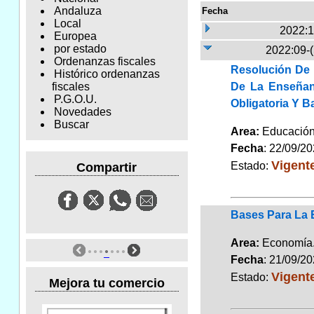
Andaluza
Fecha
Local
2022:1
Europea
por estado
2022:09-
Ordenanzas fiscales
Resolución De 
Histórico ordenanzas
De La Enseñanz
fiscales
P.G.O.U.
Obligatoria Y Ba
Novedades
Buscar
Area:
Educaci
Fecha
: 22/09/2
Vigent
Estado:
Compartir
Bases Para La 
Area:
Economí
Fecha
: 21/09/2
Vigent
Estado:
Mejora tu comercio