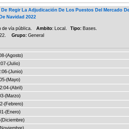
De Regir La Adjudicación De Los Puestos Del Mercado Del
 De Navidad 2022
 de vía pública.
Ambito
: Local.
Tipo:
Bases.
022.
Grupo:
General
08-(Agosto)
07-(Julio)
:06-(Junio)
05-(Mayo)
2:04-(Abril)
03-(Marzo)
2-(Febrero)
01-(Enero)
-(Diciembre)
(Noviembre)