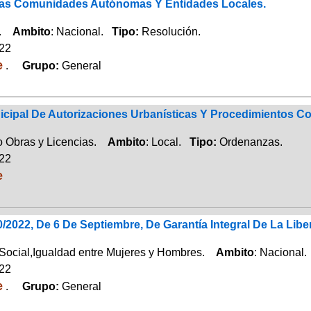
as Comunidades Autónomas Y Entidades Locales.
a.
Ambito
: Nacional.
Tipo:
Resolución.
022
e
.
Grupo:
General
cipal De Autorizaciones Urbanísticas Y Procedimientos 
 Obras y Licencias.
Ambito
: Local.
Tipo:
Ordenanzas.
022
e
/2022, De 6 De Septiembre, De Garantía Integral De La Libe
Social,Igualdad entre Mujeres y Hombres.
Ambito
: Nacional
022
e
.
Grupo:
General