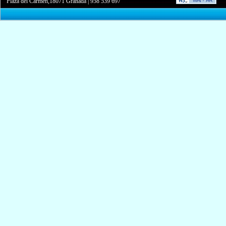
Plaza del Carmen,18071 Granada
|
958 539 697