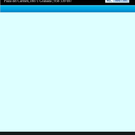
Plaza del Carmen,18071 Granada
|
958 539 697