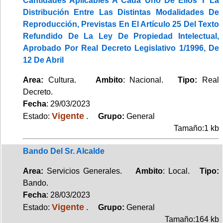
Cantidades Aplicables A Cada Uno De Ellos Y La
Distribución Entre Las Distintas Modalidades De
Reproducción, Previstas En El Artículo 25 Del Texto
Refundido De La Ley De Propiedad Intelectual,
Aprobado Por Real Decreto Legislativo 1/1996, De
12 De Abril
Area:
Cultura.
Ambito
: Nacional.
Tipo:
Real
Decreto.
Fecha
: 29/03/2023
Vigente
Estado:
.
Grupo:
General
Tamaño:1 kb
Bando Del Sr. Alcalde
Area:
Servicios Generales.
Ambito
: Local.
Tipo:
Bando.
Fecha
: 28/03/2023
Vigente
Estado:
.
Grupo:
General
Tamaño:164 kb