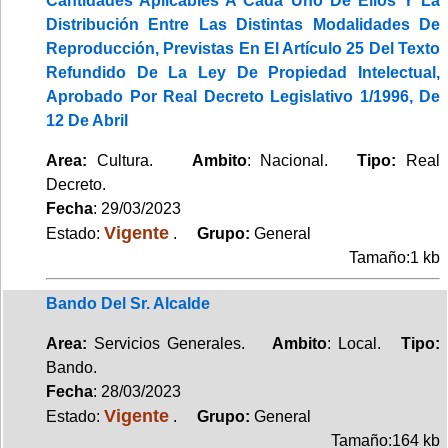
Cantidades Aplicables A Cada Uno De Ellos Y La
Distribución Entre Las Distintas Modalidades De
Reproducción, Previstas En El Artículo 25 Del Texto
Refundido De La Ley De Propiedad Intelectual,
Aprobado Por Real Decreto Legislativo 1/1996, De
12 De Abril
Area:
Cultura.
Ambito
: Nacional.
Tipo:
Real
Decreto.
Fecha
: 29/03/2023
Vigente
Estado:
.
Grupo:
General
Tamaño:1 kb
Bando Del Sr. Alcalde
Area:
Servicios Generales.
Ambito
: Local.
Tipo:
Bando.
Fecha
: 28/03/2023
Vigente
Estado:
.
Grupo:
General
Tamaño:164 kb