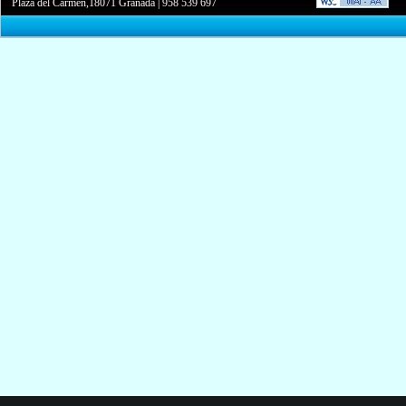
Plaza del Carmen,18071 Granada
|
958 539 697