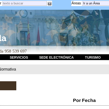
r
Áreas
a 958 539 697
SERVICIOS
SEDE ELECTRÓNICA
TURISMO
Normativa
Por Fecha