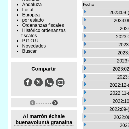
Andaluza
Fecha
Local
2023:09-
Europea
por estado
2023:0
Ordenanzas fiscales
2023
Histórico ordenanzas
fiscales
2023:0
P.G.O.U.
2023
Novedades
Buscar
2023:
2023:
Compartir
2023:02
2023:
2022:12-
2022:11-
2022:10
2022:09-
Al marrón échale
2022:0
buenavoluntá granaína
2022