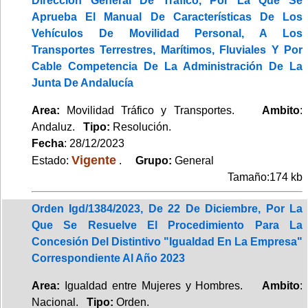
Dirección General De Tráfico, Por La Que Se
Aprueba El Manual De Características De Los
Vehículos De Movilidad Personal, A Los
Transportes Terrestres, Marítimos, Fluviales Y Por
Cable Competencia De La Administración De La
Junta De Andalucía
Area:
Movilidad Tráfico y Transportes.
Ambito
:
Andaluz.
Tipo:
Resolución.
Fecha
: 28/12/2023
Vigente
Estado:
.
Grupo:
General
Tamaño:174 kb
Orden Igd/1384/2023, De 22 De Diciembre, Por La
Que Se Resuelve El Procedimiento Para La
Concesión Del Distintivo "Igualdad En La Empresa"
Correspondiente Al Año 2023
Area:
Igualdad entre Mujeres y Hombres.
Ambito
:
Nacional.
Tipo:
Orden.