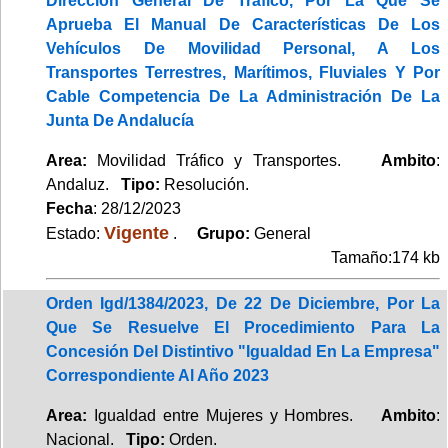
Dirección General De Tráfico, Por La Que Se
Aprueba El Manual De Características De Los
Vehículos De Movilidad Personal, A Los
Transportes Terrestres, Marítimos, Fluviales Y Por
Cable Competencia De La Administración De La
Junta De Andalucía
Area:
Movilidad Tráfico y Transportes.
Ambito
:
Andaluz.
Tipo:
Resolución.
Fecha
: 28/12/2023
Vigente
Estado:
.
Grupo:
General
Tamaño:174 kb
Orden Igd/1384/2023, De 22 De Diciembre, Por La
Que Se Resuelve El Procedimiento Para La
Concesión Del Distintivo "Igualdad En La Empresa"
Correspondiente Al Año 2023
Area:
Igualdad entre Mujeres y Hombres.
Ambito
:
Nacional.
Tipo:
Orden.