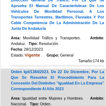
Dirección General De Tráfico, Por La Que Se
Aprueba El Manual De Características De Los
Vehículos De Movilidad Personal, A Los
Transportes Terrestres, Marítimos, Fluviales Y Por
Cable Competencia De La Administración De La
Junta De Andalucía
Area:
Movilidad Tráfico y Transportes.
Ambito
:
Andaluz.
Tipo:
Resolución.
Fecha
: 28/12/2023
Vigente
Estado:
.
Grupo:
General
Tamaño:174 kb
Orden Igd/1384/2023, De 22 De Diciembre, Por La
Que Se Resuelve El Procedimiento Para La
Concesión Del Distintivo "Igualdad En La Empresa"
Correspondiente Al Año 2023
Area:
Igualdad entre Mujeres y Hombres.
Ambito
:
Nacional.
Tipo:
Orden.