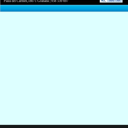
Plaza del Carmen,18071 Granada
|
958 539 697