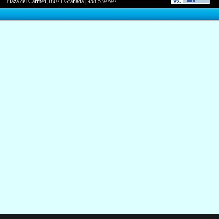
Plaza del Carmen,18071 Granada
|
958 539 697