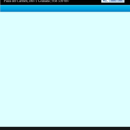
Plaza del Carmen,18071 Granada
|
958 539 697