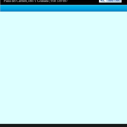
Plaza del Carmen,18071 Granada
|
958 539 697