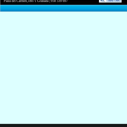
Plaza del Carmen,18071 Granada
|
958 539 697