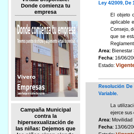
Ley 4/2009, De 
Donde comienza tu
empresa
El objeto 
aplicable 
Consejo, d
que se est
Reglamento
Area:
Bienestar
Fecha
: 16/06/2
Vigent
Estado:
Resolución De 
Variable.
La utiliza
Campaña Municipal
ejerce sus 
contra la
Area:
Movilidad 
hipersexualización de
Fecha
: 13/06/2
las niñas: Dejemos que