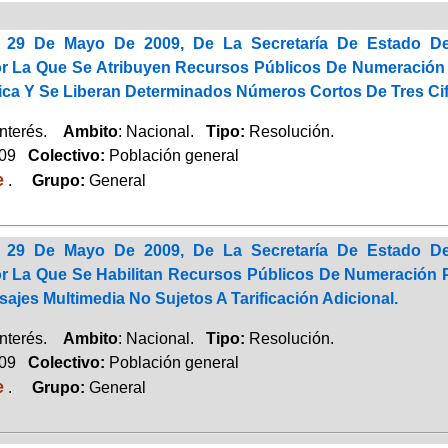
 29 De Mayo De 2009, De La Secretaría De Estado D
or La Que Se Atribuyen Recursos Públicos De Numeración 
lica Y Se Liberan Determinados Números Cortos De Tres Cif
Interés.
Ambito
: Nacional.
Tipo:
Resolución.
009
Colectivo:
Población general
e
.
Grupo:
General
 29 De Mayo De 2009, De La Secretaría De Estado D
or La Que Se Habilitan Recursos Públicos De Numeración 
ajes Multimedia No Sujetos A Tarificación Adicional.
Interés.
Ambito
: Nacional.
Tipo:
Resolución.
009
Colectivo:
Población general
e
.
Grupo:
General