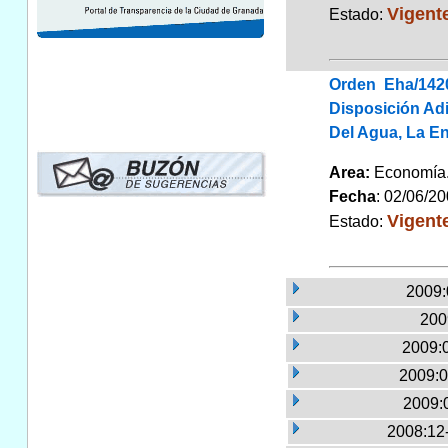
Vigent
Estado:
Orden Eha/142
Disposición Ad
Del Agua, La En
Area:
Economí
Fecha
: 02/06/2
Vigent
Estado:
2009:
200
2009:
2009:0
2009:
2008:12