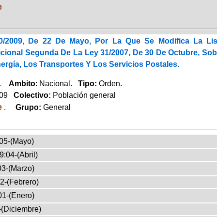
e
0/2009, De 22 De Mayo, Por La Que Se Modifica La Lis
icional Segunda De La Ley 31/2007, De 30 De Octubre, So
ergía, Los Transportes Y Los Servicios Postales.
a.
Ambito
: Nacional.
Tipo:
Orden.
009
Colectivo:
Población general
e
.
Grupo:
General
05-(Mayo)
9:04-(Abril)
03-(Marzo)
2-(Febrero)
01-(Enero)
-(Diciembre)