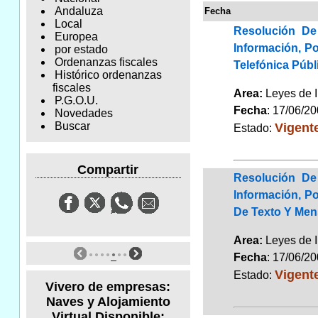
Andaluza
Fecha
Local
Resolución De
Europea
Información, P
por estado
Ordenanzas fiscales
Telefónica Púb
Histórico ordenanzas
fiscales
Area:
Leyes de 
P.G.O.U.
Fecha
: 17/06/2
Novedades
Vigent
Buscar
Estado:
Compartir
Resolución De
Información, P
De Texto Y Mens
Area:
Leyes de 
Fecha
: 17/06/2
Vigent
Estado:
Vivero de empresas:
Naves y Alojamiento
Virtual Disponible: