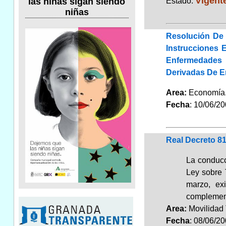
Vigent
Estado:
las niñas sigan siendo
niñas
Resolución De 
Instrucciones 
Enfermedades 
Derivadas De E
Area:
Economí
Fecha
: 10/06/2
Real Decreto 8
La conducci
Ley sobre 
marzo, ex
complement
Area:
Movilidad 
Fecha
: 08/06/2