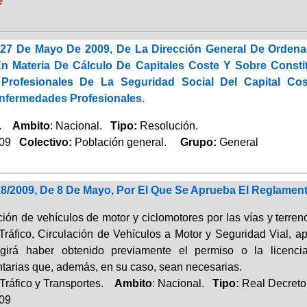
e
27 De Mayo De 2009, De La Dirección General De Ordenac
En Materia De Cálculo De Capitales Coste Y Sobre Const
Profesionales De La Seguridad Social Del Capital Cos
nfermedades Profesionales.
a.
Ambito
: Nacional.
Tipo:
Resolución.
009
Colectivo:
Población general.
Grupo:
General
18/2009, De 8 De Mayo, Por El Que Se Aprueba El Reglame
ón de vehículos de motor y ciclomotores por las vías y terrenos 
Tráfico, Circulación de Vehículos a Motor y Seguridad Vial, a
igirá haber obtenido previamente el permiso o la licencia
arias que, además, en su caso, sean necesarias.
Tráfico y Transportes.
Ambito
: Nacional.
Tipo:
Real Decreto
009