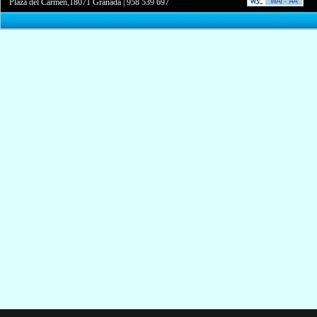
Plaza del Carmen,18071 Granada
|
958 539 697