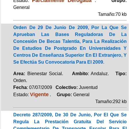
Parcialmente Derogada
Estado:
.
Grupo:
General
Tamaño:70 kb
Orden De 29 De Junio De 2009, Por La Que Se
Aprueban Las Bases Reguladoras De La
Concesión De Becas Talentia, Para La Realización
De Estudios De Postgrado En Universidades Y
Centros De Enseñanza Superior En El Extranjero, Y
Se Efectúa Su Convocatoria Para El 2009.
Area:
Bienestar Social.
Ambito
: Andaluz.
Tipo:
Orden.
Fecha
: 07/07/2009
Colectivo:
Juventud
Vigente
Estado:
.
Grupo:
General
Tamaño:292 kb
Decreto 287/2009, De 30 De Junio, Por El Que Se
Regula La Prestación Gratuita Del Servicio
Complementario De Transporte Escolar Para El