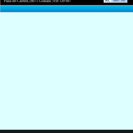
Plaza del Carmen,18071 Granada
|
958 539 697