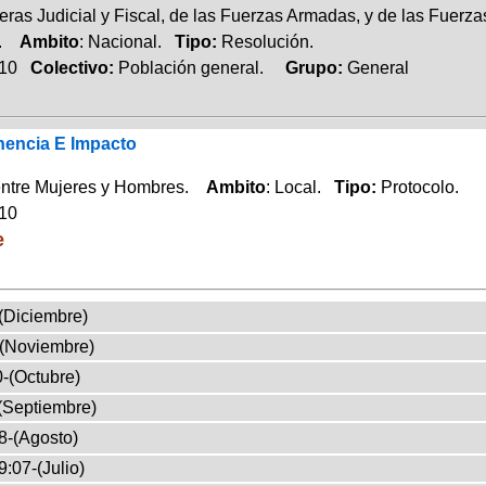
eras Judicial y Fiscal, de las Fuerzas Armadas, y de las Fuerz
a.
Ambito
: Nacional.
Tipo:
Resolución.
010
Colectivo:
Población general.
Grupo:
General
nencia E Impacto
entre Mujeres y Hombres.
Ambito
: Local.
Tipo:
Protocolo.
010
e
(Diciembre)
-(Noviembre)
-(Octubre)
(Septiembre)
8-(Agosto)
:07-(Julio)