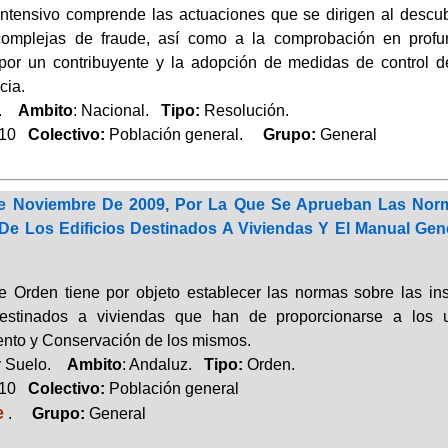
 intensivo comprende las actuaciones que se dirigen al descub
complejas de fraude, así como a la comprobación en profun
s por un contribuyente y la adopción de medidas de control d
cia.
a.
Ambito
: Nacional.
Tipo:
Resolución.
010
Colectivo:
Población general.
Grupo:
General
e Noviembre De 2009, Por La Que Se Aprueban Las Norma
De Los Edificios Destinados A Viviendas Y El Manual Gen
e Orden tiene por objeto establecer las normas sobre las in
 destinados a viviendas que han de proporcionarse a los
nto y Conservación de los mismos.
y Suelo.
Ambito
: Andaluz.
Tipo:
Orden.
010
Colectivo:
Población general
e
.
Grupo:
General