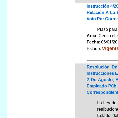
Instrucción 4/2
Relación A La 
Voto Por Correo
Plazo para 
Area:
Censo elec
Fecha
: 06/01/2
Vigent
Estado:
Resolución De
Instrucciones 
2 De Agosto, E
Empleado Públi
Correspondient
La Ley de 
retribucio
Estado, de