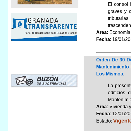
El control
graves y 
tributaria
trascenden
Area:
Economí
Fecha
: 19/01/2
Orden De 30 D
Mantenimiento 
Los Mismos.
La present
edificios
Mantenimie
Area:
Vivienda 
Fecha
: 13/01/2
Vigent
Estado: