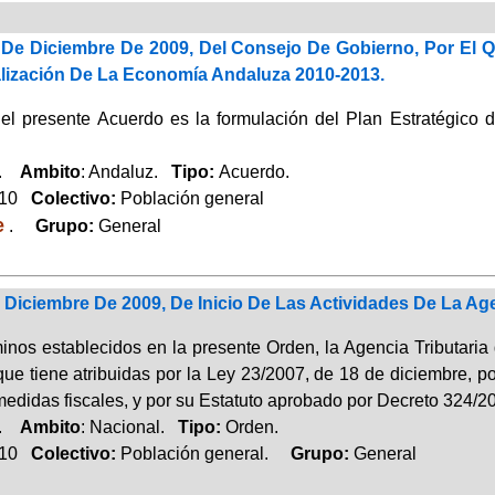
De Diciembre De 2009, Del Consejo De Gobierno, Por El Q
alización De La Economía Andaluza 2010-2013.
del presente Acuerdo es la formulación del Plan Estratégico
a.
Ambito
: Andaluz.
Tipo:
Acuerdo.
010
Colectivo:
Población general
e
.
Grupo:
General
Diciembre De 2009, De Inicio De Las Actividades De La Age
inos establecidos en la presente Orden, la Agencia Tributaria 
ue tiene atribuidas por la Ley 23/2007, de 18 de diciembre, po
edidas fiscales, y por su Estatuto aprobado por Decreto 324/20
a.
Ambito
: Nacional.
Tipo:
Orden.
010
Colectivo:
Población general.
Grupo:
General