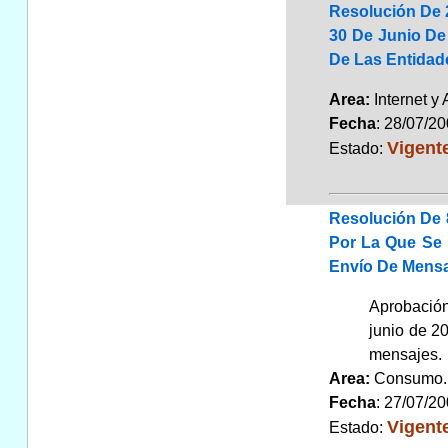
Resolución De 2
30 De Junio De
De Las Entidad
Area:
Internet y
Fecha
: 28/07/2
Vigent
Estado:
Resolución De 
Por La Que Se 
Envío De Mens
Aprobación
junio de 2
mensajes.
Area:
Consum
Fecha
: 27/07/2
Vigent
Estado: