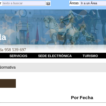
r
Áreas
a 958 539 697
SERVICIOS
SEDE ELECTRÓNICA
TURISMO
Normativa
Por Fecha