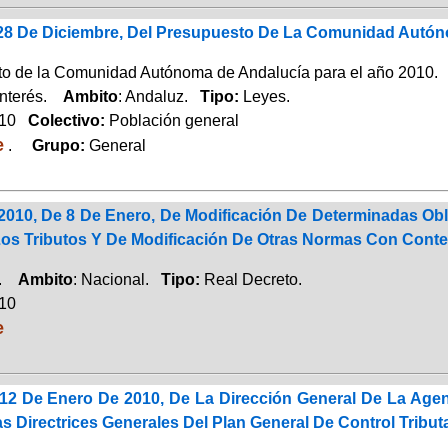
 28 De Diciembre, Del Presupuesto De La Comunidad Autón
o de la Comunidad Autónoma de Andalucía para el año 2010.
Interés.
Ambito
: Andaluz.
Tipo:
Leyes.
010
Colectivo:
Población general
e
.
Grupo:
General
/2010, De 8 De Enero, De Modificación De Determinadas Ob
Los Tributos Y De Modificación De Otras Normas Con Conten
a.
Ambito
: Nacional.
Tipo:
Real Decreto.
010
e
12 De Enero De 2010, De La Dirección General De La Agenc
 Directrices Generales Del Plan General De Control Tribut