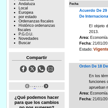
Andaluza
Fecha
Local
Acuerdo De 29 
Europea
De Internacion
por estado
Ordenanzas fiscales
Histórico ordenanzas
El objeto 
fiscales
2013.
P.G.O.U.
Area:
Economí
Novedades
Buscar
Fecha
: 21/01/2
Vigent
Estado:
Compartir
Orden De 18 De 
En los térm
funciones q
aprueban m
Area:
Economí
¿Qué podemos hacer
Fecha
: 21/01/2
para que los cambios
no nos superen?