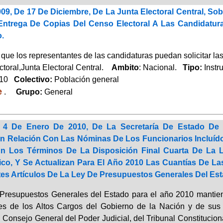
009, De 17 De Diciembre, De La Junta Electoral Central, So
Entrega De Copias Del Censo Electoral A Las Candidatur
.
que los representantes de las candidaturas puedan solicitar las
toral,Junta Electoral Central.
Ambito
: Nacional.
Tipo:
Instr
010
Colectivo:
Población general
e
.
Grupo:
General
 4 De Enero De 2010, De La Secretaría De Estado De
En Relación Con Las Nóminas De Los Funcionarios Incluído
n Los Términos De La Disposición Final Cuarta De La Le
co, Y Se Actualizan Para El Año 2010 Las Cuantías De La
es Artículos De La Ley De Presupuestos Generales Del Esta
Presupuestos Generales del Estado para el año 2010 mantien
nes de los Altos Cargos del Gobierno de la Nación y de sus 
l Consejo General del Poder Judicial, del Tribunal Constitucio