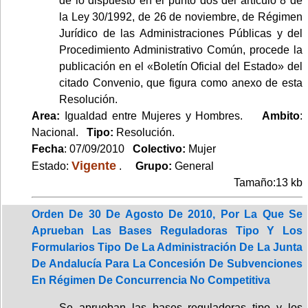
de lo dispuesto en el punto dos del artículo 8 de
la Ley 30/1992, de 26 de noviembre, de Régimen
Jurídico de las Administraciones Públicas y del
Procedimiento Administrativo Común, procede la
publicación en el «Boletín Oficial del Estado» del
citado Convenio, que figura como anexo de esta
Resolución.
Area:
Igualdad entre Mujeres y Hombres.
Ambito
:
Nacional.
Tipo:
Resolución.
Fecha
: 07/09/2010
Colectivo:
Mujer
Vigente
Estado:
.
Grupo:
General
Tamaño:13 kb
Orden De 30 De Agosto De 2010, Por La Que Se
Aprueban Las Bases Reguladoras Tipo Y Los
Formularios Tipo De La Administración De La Junta
De Andalucía Para La Concesión De Subvenciones
En Régimen De Concurrencia No Competitiva
Se aprueban las bases reguladoras tipo y los