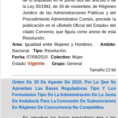
de lo dispuesto en el punto dos del artículo 8 de
la Ley 30/1992, de 26 de noviembre, de Régimen
Jurídico de las Administraciones Públicas y del
Procedimiento Administrativo Común, procede la
publicación en el «Boletín Oficial del Estado» del
citado Convenio, que figura como anexo de esta
Resolución.
Area:
Igualdad entre Mujeres y Hombres.
Ambito
:
Nacional.
Tipo:
Resolución.
Fecha
: 07/09/2010
Colectivo:
Mujer
Vigente
Estado:
.
Grupo:
General
Tamaño:13 kb
Orden De 30 De Agosto De 2010, Por La Que Se
Aprueban Las Bases Reguladoras Tipo Y Los
Formularios Tipo De La Administración De La Junta
De Andalucía Para La Concesión De Subvenciones
En Régimen De Concurrencia No Competitiva
Se aprueban las bases reguladoras tipo y los