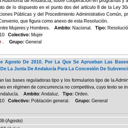
Autónoma de Andalucía, sobre cooperación en programas y act
to de lo dispuesto en el punto dos del artículo 8 de la Ley 3
ciones Públicas y del Procedimiento Administrativo Común, pro
 Convenio, que figura como anexo de esta Resolución.
entre Mujeres y Hombres.
Ambito
: Nacional.
Tipo:
Resolució
010
Colectivo:
Mujer
e
.
Grupo:
General
e Agosto De 2010, Por La Que Se Aprueban Las Bases
 De La Junta De Andalucía Para La Concesión De Subvenc
n las bases reguladoras tipo y los formularios tipo de la Admi
es en régimen de concurrencia no competitiva, cuyo texto se in
Andalucía.
Ambito
: Andaluz.
Tipo:
Orden.
010
Colectivo:
Población general.
Grupo:
General
08-(Agosto)