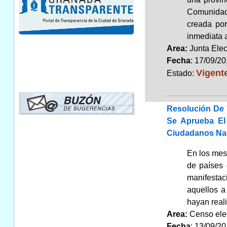
Comunidade
creada por
inmediata a
Area:
Junta Elec
Fecha
: 17/09/2
Vigent
Estado:
Resolución De 
Se Aprueba El 
Ciudadanos Nac
En los mese
de países 
manifestac
aquellos a
hayan real
Area:
Censo elec
Fecha
: 13/09/2