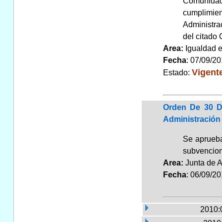
Comunidad 
cumplimien
Administra
del citado
Area:
Igualdad 
Fecha
: 07/09/2
Vigent
Estado:
Orden De 30 D
Administración
Se aprueba
subvencion
Area:
Junta de 
Fecha
: 06/09/2
2010: