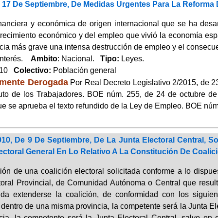
e 17 De Septiembre, De Medidas Urgentes Para La Reforma 
financiera y económica de origen internacional que se ha desa
recimiento económico y del empleo que vivió la economía es
ia más grave una intensa destrucción de empleo y el consec
Interés.
Ambito
: Nacional.
Tipo:
Leyes.
010
Colectivo:
Población general
lmente Derogada
Por Real Decreto Legislativo 2/2015, de 23
tuto de los Trabajadores. BOE núm. 255, de 24 de octubre de
que se aprueba el texto refundido de la Ley de Empleo. BOE nú
010, De 9 De Septiembre, De La Junta Electoral Central, S
ctoral General En Lo Relativo A La Constitución De Coalic
ión de una coalición electoral solicitada conforme a lo dispu
toral Provincial, de Comunidad Autónoma o Central que resulte
da extenderse la coalición, de conformidad con los siguient
dentro de una misma provincia, la competente será la Junta Ele
cia, la competente será la Junta Electoral Central, salvo en