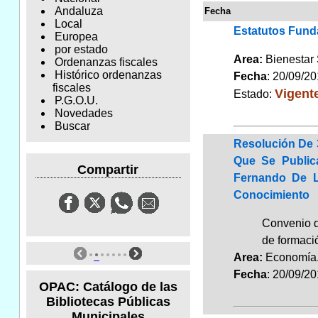
Andaluza
Fecha
Local
Estatutos Fund
Europea
por estado
Area:
Bienestar
Ordenanzas fiscales
Histórico ordenanzas
Fecha
: 20/09/2
fiscales
Vigent
Estado:
P.G.O.U.
Novedades
Buscar
Resolución De 
Que Se Public
Compartir
Fernando De L
Conocimiento
Convenio d
de formaci
Area:
Economí
Fecha
: 20/09/2
OPAC: Catálogo de las
Bibliotecas Públicas
Municipales