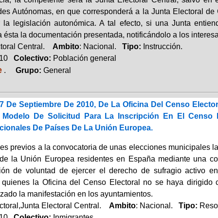
s Autónomas, en que corresponderá a la Junta Electoral de
 la legislación autonómica. A tal efecto, si una Junta entie
 ésta la documentación presentada, notificándolo a los interes
toral Central.
Ambito
: Nacional.
Tipo:
Instrucción.
010
Colectivo:
Población general
e
.
Grupo:
General
7 De Septiembre De 2010, De La Oficina Del Censo Electo
Modelo De Solicitud Para La Inscripción En El Censo 
ionales De Países De La Unión Europea.
s previos a la convocatoria de unas elecciones municipales la 
de la Unión Europea residentes en España mediante una com
ión de voluntad de ejercer el derecho de sufragio activo 
 quienes la Oficina del Censo Electoral no se haya dirigido
izado la manifestación en los ayuntamientos.
toral,Junta Electoral Central.
Ambito
: Nacional.
Tipo:
Reso
010
Colectivo:
Inmigrantes