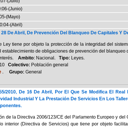
07-(Julio)
:06-(Junio)
05-(Mayo)
0:04-(Abril)
 28 De Abril, De Prevención Del Blanqueo De Capitales Y D
 Ley tiene por objeto la protección de la integridad del siste
 establecimiento de obligaciones de prevención del blanqueo de
Interés.
Ambito
: Nacional.
Tipo:
Leyes.
010
Colectivo:
Población general
e
.
Grupo:
General
55/2010, De 16 De Abril, Por El Que Se Modifica El Real
vidad Industrial Y La Prestación De Servicios En Los Tall
ponentes.
ión de la Directiva 2006/123/CE del Parlamento Europeo y del C
 interior (Directiva de Servicios) que tiene por objeto facilit