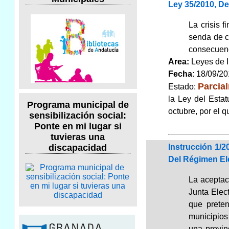
Ley 35/2010, D
La crisis 
senda de c
consecuenc
Area:
Leyes de 
Fecha
: 18/09/2
Parcia
Estado:
la Ley del Esta
Programa municipal de
octubre, por el 
sensibilización social:
Ponte en mi lugar si
tuvieras una
Instrucción 1/2
discapacidad
Del Régimen Ele
La aceptac
Junta Elec
que preten
municipios 
una provin