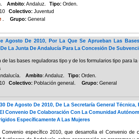
ón.
Ambito
: Andaluz.
Tipo:
Orden.
010
Colectivo:
Juventud
e
.
Grupo:
General
e Agosto De 2010, Por La Que Se Aprueban Las Bases
 De La Junta De Andalucía Para La Concesión De Subvenc
 de las bases reguladoras tipo y de los formularios tipo para 
a
Andalucía.
Ambito
: Andaluz.
Tipo:
Orden.
010
Colectivo:
Población general.
Grupo:
General
30 De Agosto De 2010, De La Secretaría General Técnica, 
 El Convenio De Colaboración Con La Comunidad Autónom
rigidos Específicamente A Las Mujeres
l Convenio específico 2010, que desarrolla el Convenio de col