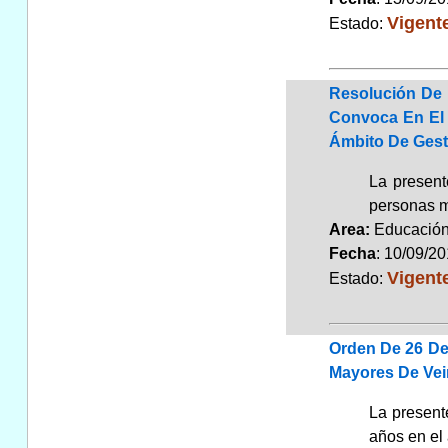
Vigent
Estado:
Resolución De 
Convoca En El 
Ámbito De Gest
La present
personas m
Area:
Educaci
Fecha
: 10/09/2
Vigent
Estado:
Orden De 26 De
Mayores De Vei
La present
años en el