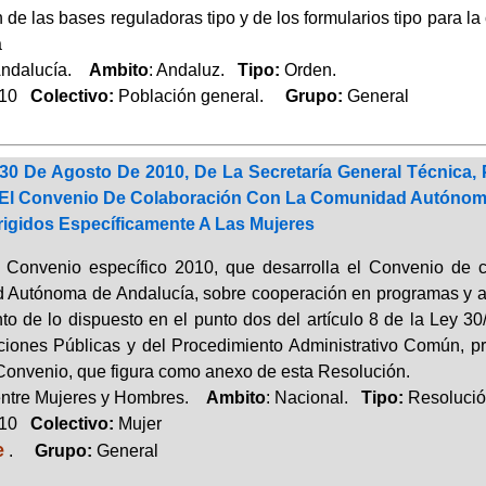
 de las bases reguladoras tipo y de los formularios tipo para 
a
Andalucía.
Ambito
: Andaluz.
Tipo:
Orden.
010
Colectivo:
Población general.
Grupo:
General
30 De Agosto De 2010, De La Secretaría General Técnica, 
 El Convenio De Colaboración Con La Comunidad Autónom
rigidos Específicamente A Las Mujeres
l Convenio específico 2010, que desarrolla el Convenio de col
Autónoma de Andalucía, sobre cooperación en programas y act
to de lo dispuesto en el punto dos del artículo 8 de la Ley 3
ciones Públicas y del Procedimiento Administrativo Común, pro
 Convenio, que figura como anexo de esta Resolución.
entre Mujeres y Hombres.
Ambito
: Nacional.
Tipo:
Resolució
010
Colectivo:
Mujer
e
.
Grupo:
General