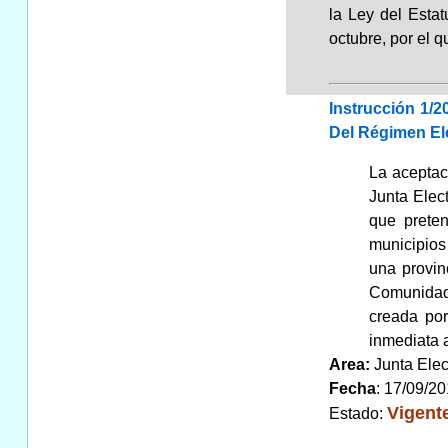
la Ley del Esta
octubre, por el 
Instrucción 1/2
Del Régimen Ele
La aceptac
Junta Elec
que preten
municipios 
una provin
Comunidade
creada por
inmediata a
Area:
Junta Elec
Fecha
: 17/09/2
Vigent
Estado: