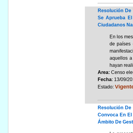
Resolución De 
Se Aprueba El 
Ciudadanos Nac
En los mese
de países 
manifestac
aquellos a
hayan real
Area:
Censo elec
Fecha
: 13/09/2
Vigent
Estado:
Resolución De 
Convoca En El 
Ámbito De Gest