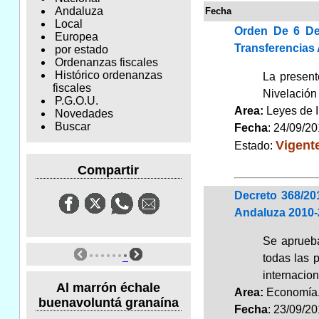
Andaluza
Fecha
Local
Orden De 6 De
Europea
Transferencias 
por estado
Ordenanzas fiscales
Histórico ordenanzas
La present
fiscales
Nivelación 
P.G.O.U.
Area:
Leyes de 
Novedades
Buscar
Fecha
: 24/09/2
Vigent
Estado:
Compartir
Decreto 368/20
Andaluza 2010-
Se aprueba
todas las 
internacio
Al marrón échale
Area:
Economí
buenavoluntá granaína
Fecha
: 23/09/2