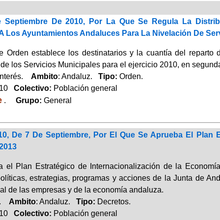
 Septiembre De 2010, Por La Que Se Regula La Distrib
A Los Ayuntamientos Andaluces Para La Nivelación De Servi
e Orden establece los destinatarios y la cuantía del reparto 
de los Servicios Municipales para el ejercicio 2010, en segunda 
Interés.
Ambito
: Andaluz.
Tipo:
Orden.
010
Colectivo:
Población general
e
.
Grupo:
General
10, De 7 De Septiembre, Por El Que Se Aprueba El Plan E
2013
 el Plan Estratégico de Internacionalización de la Economí
políticas, estrategias, programas y acciones de la Junta de An
nal de las empresas y de la economía andaluza.
a.
Ambito
: Andaluz.
Tipo:
Decretos.
010
Colectivo:
Población general