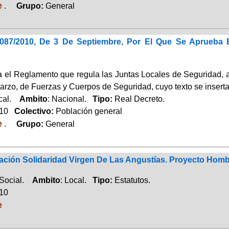
e
.
Grupo:
General
1087/2010, De 3 De Septiembre, Por El Que Se Aprueba
 el Reglamento que regula las Juntas Locales de Seguridad, a q
arzo, de Fuerzas y Cuerpos de Seguridad, cuyo texto se inserta
ocal.
Ambito
: Nacional.
Tipo:
Real Decreto.
010
Colectivo:
Población general
e
.
Grupo:
General
ación Solidaridad Virgen De Las Angustías. Proyecto Hom
 Social.
Ambito
: Local.
Tipo:
Estatutos.
010
e