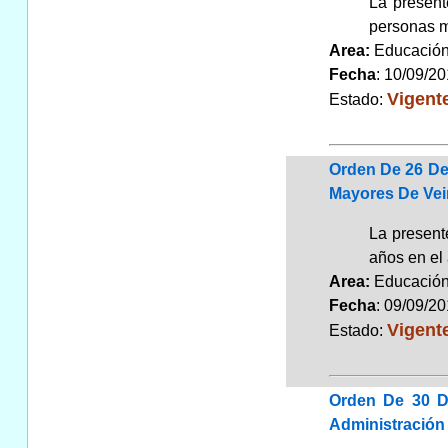
La present
personas m
Area:
Educaci
Fecha
: 10/09/2
Vigent
Estado:
Orden De 26 De
Mayores De Vei
La present
años en el
Area:
Educaci
Fecha
: 09/09/2
Vigent
Estado:
Orden De 30 D
Administración