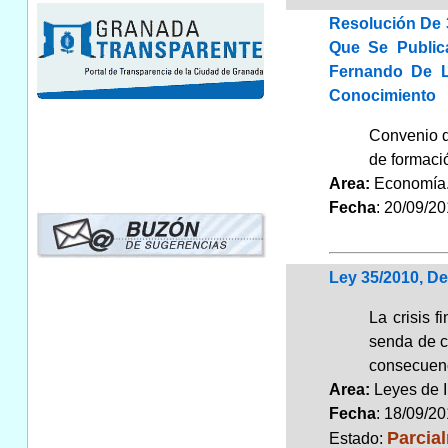
Resolución De 
Que Se Public
Fernando De L
Conocimiento
Convenio d
de formaci
Area:
Economí
Fecha
: 20/09/2
Ley 35/2010, D
La crisis 
senda de c
consecuenc
Area:
Leyes de 
Fecha
: 18/09/2
Parcia
Estado: