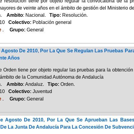
e resolución tiene por objeto regular la convocatoria de la pr
ayores de veinte años en el ámbito de gestión del Ministerio 
ón.
Ambito
: Nacional.
Tipo:
Resolución.
010
Colectivo:
Población general
e
.
Grupo:
General
 Agosto De 2010, Por La Que Se Regulan Las Pruebas Para 
nte Años
e Orden tiene por objeto regular las pruebas para la obtención
 ámbito de la Comunidad Autónoma de Andalucía
ón.
Ambito
: Andaluz.
Tipo:
Orden.
010
Colectivo:
Juventud
e
.
Grupo:
General
e Agosto De 2010, Por La Que Se Aprueban Las Bases
 De La Junta De Andalucía Para La Concesión De Subvenc