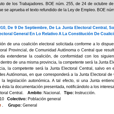
tuto de los Trabajadores. BOE núm. 255, de 24 de octubre de
que se aprueba el texto refundido de la Ley de Empleo. BOE nú
010, De 9 De Septiembre, De La Junta Electoral Central, S
ctoral General En Lo Relativo A La Constitución De Coalic
ión de una coalición electoral solicitada conforme a lo dispu
toral Provincial, de Comunidad Autónoma o Central que resulte
da extenderse la coalición, de conformidad con los siguient
dentro de una misma provincia, la competente será la Junta Ele
cia, la competente será la Junta Electoral Central, salvo en
s Autónomas, en que corresponderá a la Junta Electoral de
 la legislación autonómica. A tal efecto, si una Junta entie
 ésta la documentación presentada, notificándolo a los interes
toral Central.
Ambito
: Nacional.
Tipo:
Instrucción.
010
Colectivo:
Población general
e
.
Grupo:
General