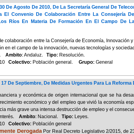
30 De Agosto De 2010, De La Secretaría General De Telec
a El Convenio De Colaboración Entre La Consejería De
os Ríos En Materia De Formación En El Campo De La 
e colaboración entre la Consejería de Economía, Innovación y 
ón en el campo de la innovación, nuevas tecnologías y socieda
a.
Ambito
: Andaluz.
Tipo:
Resolución.
010
Colectivo:
Población general.
Grupo:
General
e 17 De Septiembre, De Medidas Urgentes Para La Reforma 
financiera y económica de origen internacional que se ha desa
recimiento económico y del empleo que vivió la economía es
ia más grave una intensa destrucción de empleo y el consec
Interés.
Ambito
: Nacional.
Tipo:
Leyes.
010
Colectivo:
Población general
lmente Derogada
Por Real Decreto Legislativo 2/2015, de 23