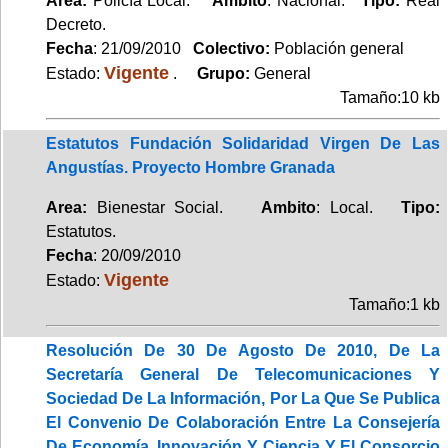
Area:
Policía Local.
Ambito
: Nacional.
Tipo:
Real
Decreto.
Fecha
: 21/09/2010
Colectivo:
Población general
Vigente
Estado:
.
Grupo:
General
Tamaño:10 kb
Estatutos Fundación Solidaridad Virgen De Las
Angustías. Proyecto Hombre Granada
Area:
Bienestar Social.
Ambito
: Local.
Tipo:
Estatutos.
Fecha
: 20/09/2010
Vigente
Estado:
Tamaño:1 kb
Resolución De 30 De Agosto De 2010, De La
Secretaría General De Telecomunicaciones Y
Sociedad De La Información, Por La Que Se Publica
El Convenio De Colaboración Entre La Consejería
De Economía, Innovación Y Ciencia Y El Consorcio