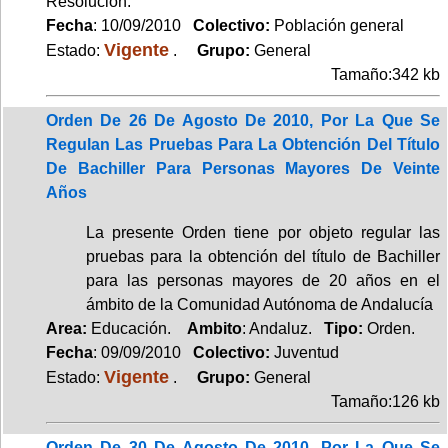
Resolución.
Fecha
: 10/09/2010
Colectivo:
Población general
Vigente
Estado:
.
Grupo:
General
Tamaño:342 kb
Orden De 26 De Agosto De 2010, Por La Que Se
Regulan Las Pruebas Para La Obtención Del Título
De Bachiller Para Personas Mayores De Veinte
Años
La presente Orden tiene por objeto regular las
pruebas para la obtención del título de Bachiller
para las personas mayores de 20 años en el
ámbito de la Comunidad Autónoma de Andalucía
Area:
Educación.
Ambito
: Andaluz.
Tipo:
Orden.
Fecha
: 09/09/2010
Colectivo:
Juventud
Vigente
Estado:
.
Grupo:
General
Tamaño:126 kb
Orden De 30 De Agosto De 2010, Por La Que Se