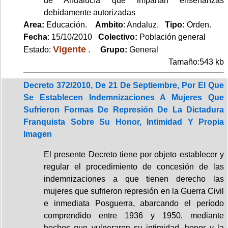
de Andalucía que impartan enseñanzas
debidamente autorizadas
Area:
Educación.
Ambito
: Andaluz.
Tipo:
Orden.
Fecha
: 15/10/2010
Colectivo:
Población general
Vigente
Estado:
.
Grupo:
General
Tamaño:543 kb
Decreto 372/2010, De 21 De Septiembre, Por El Que
Se Establecen Indemnizaciones A Mujeres Que
Sufrieron Formas De Represión De La Dictadura
Franquista Sobre Su Honor, Intimidad Y Propia
Imagen
El presente Decreto tiene por objeto establecer y
regular el procedimiento de concesión de las
indemnizaciones a que tienen derecho las
mujeres que sufrieron represión en la Guerra Civil
e inmediata Posguerra, abarcando el período
comprendido entre 1936 y 1950, mediante
hechos que vulneraron su intimidad, honor y la