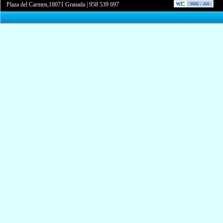
Plaza del Carmen,18071 Granada
|
958 539 697