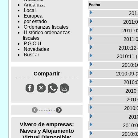
Andaluza
Fecha
Local
2011
Europea
por estado
2011:0
Ordenanzas fiscales
2011:0
Histórico ordenanzas
fiscales
2011:0
P.G.O.U.
2010:12-
Novedades
Buscar
2010:11-
2010:1
Compartir
2010:09-(
2010:0
2010:
2010
2010:
2010
Vivero de empresas:
2010:0
Naves y Alojamiento
2010:0
Virtual Disponible: