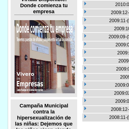
2010:0
Donde comienza tu
empresa
2009:12-
2009:11-
2009:1
2009:09-(
2009:0
2009:
2009
2009:
2009
2009:0
2009:0
2009:0
Campaña Municipal
2008:12-
contra la
2008:11-
hipersexualización de
las niñas: Dejemos que