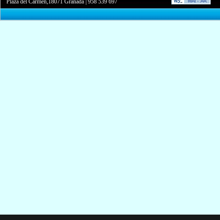
Plaza del Carmen,18071 Granada
|
958 539 697