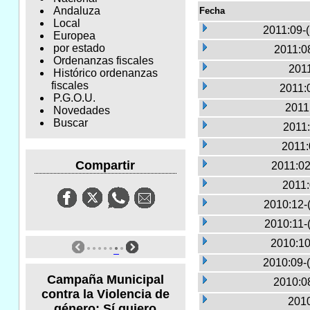
Andaluza
Fecha
Local
2011:09-
Europea
por estado
2011:0
Ordenanzas fiscales
2011
Histórico ordenanzas
fiscales
2011:
P.G.O.U.
2011
Novedades
Buscar
2011:
2011:
Compartir
2011:02
2011:
2010:12-
2010:11-
2010:10
2010:09-
Campaña Municipal
2010:0
contra la Violencia de
2010
género: Sí quiero