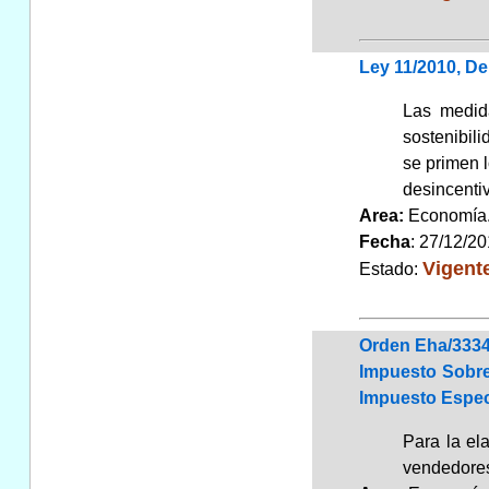
Ley 11/2010, De
Las medid
sostenibili
se primen l
desincenti
Area:
Economí
Fecha
: 27/12/2
Vigent
Estado:
Orden Eha/3334
Impuesto Sobre
Impuesto Espec
Para la el
vendedores