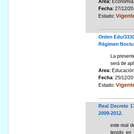
Area:
Economí
Fecha
: 27/12/2
Vigent
Estado:
Orden Edu/3330
Régimen Nocturn
La present
será de apl
Area:
Educaci
Fecha
: 25/12/2
Vigent
Estado:
Real Decreto 1
2009-2012.
este real 
tenido en 