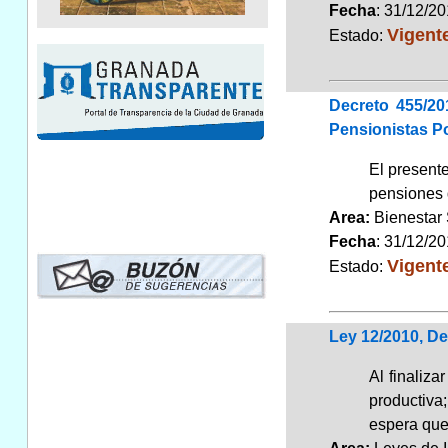
Fecha
: 31/12/2
Vigent
Estado:
Decreto 455/20
Pensionistas Po
El presente
pensiones 
Area:
Bienestar
Fecha
: 31/12/2
Vigent
Estado:
Ley 12/2010, D
Al finaliz
productiva
espera que 