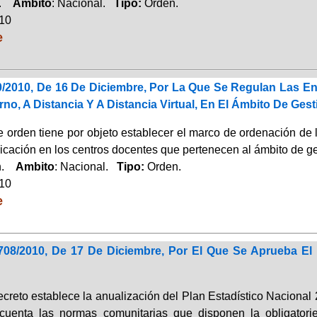
a.
Ambito
: Nacional.
Tipo:
Orden.
010
e
/2010, De 16 De Diciembre, Por La Que Se Regulan Las En
o, A Distancia Y A Distancia Virtual, En El Ámbito De Gest
e orden tiene por objeto establecer el marco de ordenación de 
icación en los centros docentes que pertenecen al ámbito de ge
ón.
Ambito
: Nacional.
Tipo:
Orden.
010
e
708/2010, De 17 De Diciembre, Por El Que Se Aprueba El 
decreto establece la anualización del Plan Estadístico Naciona
cuenta las normas comunitarias que disponen la obligatorie