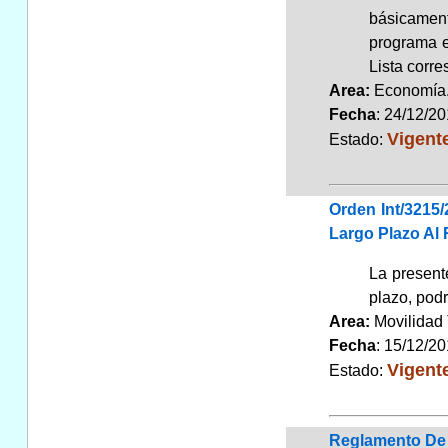
básicament
programa e
Lista corr
Area:
Economí
Fecha
: 24/12/2
Vigent
Estado:
Orden Int/3215
Largo Plazo Al 
La presente
plazo, podr
Area:
Movilidad 
Fecha
: 15/12/2
Vigent
Estado:
Reglamento De 