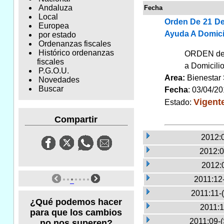
Andaluza
Fecha
Local
Orden De 21 De
Europea
Ayuda A Domici
por estado
Ordenanzas fiscales
Histórico ordenanzas
ORDEN de 2
fiscales
a Domicili
P.G.O.U.
Area:
Bienestar
Novedades
Buscar
Fecha
: 03/04/2
Vigent
Estado:
Compartir
2012:
2012:0
2012:
2011:12
2011:11-
¿Qué podemos hacer
2011:1
para que los cambios
2011:09-
no nos superen?