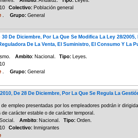
Interés.
Ambito
: Andaluz.
Tipo:
Leyes.
010
Colectivo:
Población general
e
.
Grupo:
General
 30 De Diciembre, Por La Que Se Modifica La Ley 28/2005, 
eguladora De La Venta, El Suministro, El Consumo Y La P
rismo.
Ambito
: Nacional.
Tipo:
Leyes.
010
e
.
Grupo:
General
2010, De 28 De Diciembre, Por La Que Se Regula La Gestió
 de empleo presentadas por los empleadores podrán ir dirigidas
 de carácter estable o de carácter temporal.
 Social.
Ambito
: Nacional.
Tipo:
Orden.
010
Colectivo:
Inmigrantes
e