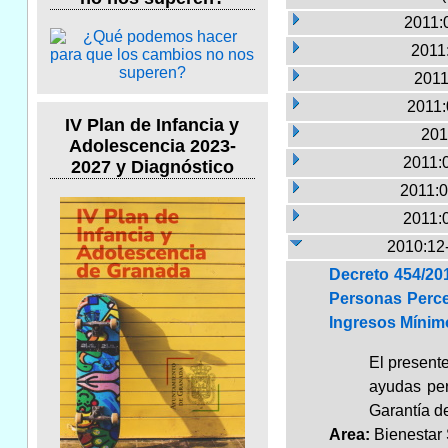
2011:
2011:
2011
2011:
IV Plan de Infancia y
201
Adolescencia 2023-
2011:
2027 y Diagnóstico
2011:0
2011:
2010:12
Decreto 454/20
Personas Perce
Ingresos Mínim
El present
ayudas per
Garantía d
Area:
Bienestar