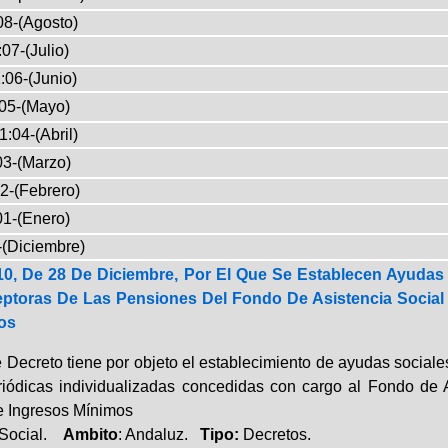
08-(Agosto)
07-(Julio)
:06-(Junio)
05-(Mayo)
1:04-(Abril)
03-(Marzo)
2-(Febrero)
01-(Enero)
-(Diciembre)
10, De 28 De Diciembre, Por El Que Se Establecen Ayudas 
ptoras De Las Pensiones Del Fondo De Asistencia Social 
os
e Decreto tiene por objeto el establecimiento de ayudas social
iódicas individualizadas concedidas con cargo al Fondo de As
e Ingresos Mínimos
 Social.
Ambito
: Andaluz.
Tipo:
Decretos.