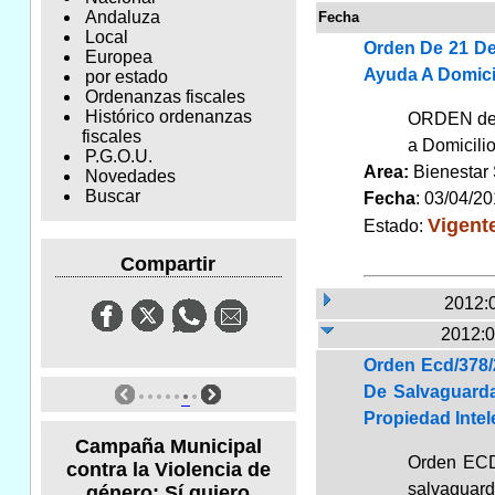
Andaluza
Fecha
Local
Orden De 21 De
Europea
Ayuda A Domici
por estado
Ordenanzas fiscales
Histórico ordenanzas
ORDEN de 2
fiscales
a Domicili
P.G.O.U.
Area:
Bienestar
Novedades
Buscar
Fecha
: 03/04/2
Vigent
Estado:
Compartir
2012:
2012:0
Orden Ecd/378/
De Salvaguard
Propiedad Intel
Campaña Municipal
Orden ECD/
contra la Violencia de
salvaguard
género: Sí quiero