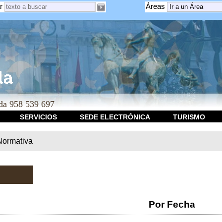
r
Áreas
a 958 539 697
SERVICIOS
SEDE ELECTRÓNICA
TURISMO
Normativa
Por Fecha