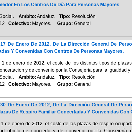
medor En Los Centros De Día Para Personas Mayores
 Social.
Ambito
: Andaluz.
Tipo:
Resolución.
012
Colectivo:
Mayores.
Grupo:
General
17 De Enero De 2012, De La Dirección General De Perso
adas Y Convenidas Con Centros De Personas Mayores.
el 1 de enero de 2012, el coste de los distintos tipos de pla
concertación y de convenio por la Consejería para la Igualdad 
 Social.
Ambito
: Andaluz.
Tipo:
Resolución.
012
Colectivo:
Mayores.
Grupo:
General
30 De Enero De 2012, De La Dirección General De Perso
lazas De Respiro Familiar Concertadas Y Convenidas Con
el 1 de enero de 2012, el coste de las plazas de respiro ocupa
dad objeto de concierto y de convenio por la Consejería 