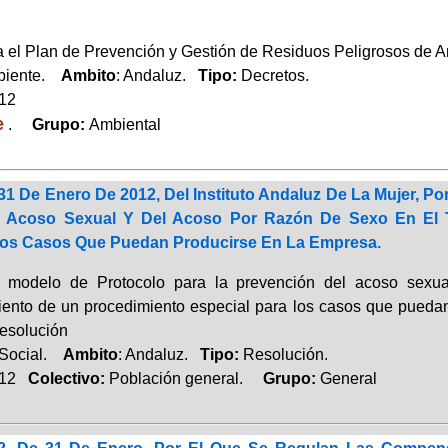
 el Plan de Prevención y Gestión de Residuos Peligrosos de A
biente.
Ambito
: Andaluz.
Tipo:
Decretos.
012
e
.
Grupo:
Ambiental
1 De Enero De 2012, Del Instituto Andaluz De La Mujer, P
l Acoso Sexual Y Del Acoso Por Razón De Sexo En El T
Los Casos Que Puedan Producirse En La Empresa.
l modelo de Protocolo para la prevención del acoso sexua
iento de un procedimiento especial para los casos que pueda
esolución
 Social.
Ambito
: Andaluz.
Tipo:
Resolución.
012
Colectivo:
Población general.
Grupo:
General