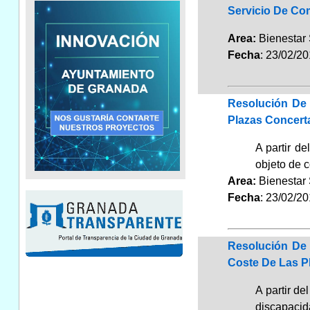
Servicio De Co
Area:
Bienestar
Fecha
: 23/02/2
Resolución De 
Plazas Concert
A partir d
objeto de 
Area:
Bienestar
Fecha
: 23/02/2
Resolución De 
Coste De Las P
A partir d
discapaci