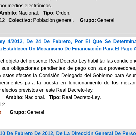
 por medios electrónicos.
Ambito
: Nacional.
Tipo:
Orden.
012
Colectivo:
Población general.
Grupo:
General
Ley 4/2012, De 24 De Febrero, Por El Que Se Determin
a Establecer Un Mecanismo De Financiación Para El Pago 
el objeto del presente Real Decreto Ley habilitar las condicio
 sus obligaciones pendientes de pago con sus proveedores, 
 A estos efectos la Comisión Delegada del Gobierno para Asu
ertinentes para la puesta en funcionamiento de los mecani
y efectos previstos en este Real Decreto-ley.
a.
Ambito
: Nacional.
Tipo:
Real Decreto-Ley.
012
e
.
Grupo:
General
10 De Febrero De 2012, De La Dirección General De Perso