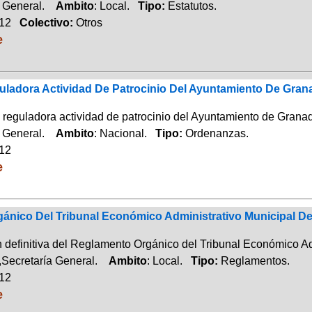
a General.
Ambito
: Local.
Tipo:
Estatutos.
012
Colectivo:
Otros
e
ladora Actividad De Patrocinio Del Ayuntamiento De Gran
reguladora actividad de patrocinio del Ayuntamiento de Grana
a General.
Ambito
: Nacional.
Tipo:
Ordenanzas.
012
e
ánico Del Tribunal Económico Administrativo Municipal D
 definitiva del Reglamento Orgánico del Tribunal Económico A
Secretaría General.
Ambito
: Local.
Tipo:
Reglamentos.
012
e