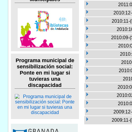
2011:0
2010:12-
2010:11-
2010:1
2010:09-(
2010:0
2010:
Programa municipal de
2010
sensibilización social:
2010:
Ponte en mi lugar si
tuvieras una
2010
discapacidad
2010:0
2010:0
2010:0
2009:12-
2009:11-