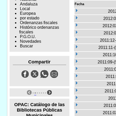
Andaluza
Fecha
Local
2012
Europea
por estado
2012:0
Ordenanzas fiscales
2012:0
Histórico ordenanzas
fiscales
2012:0
P.G.O.U.
2011:12-
Novedades
Buscar
2011:11-
2011:1
Compartir
2011:09-(
2011:0
2011:
2011
2011:
2011
OPAC: Catálogo de las
2011:0
Bibliotecas Públicas
2011:0
Municipales