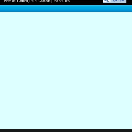
Plaza del Carmen,18071 Granada
|
958 539 697