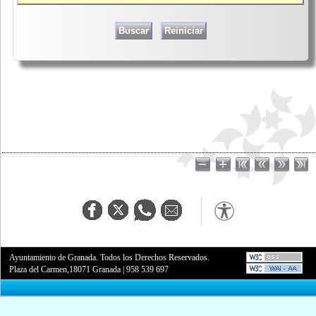
Ayuntamiento de Granada. Todos los Derechos Reservados.
Plaza del Carmen,18071 Granada
|
958 539 697