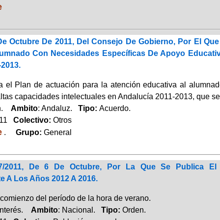
e
e Octubre De 2011, Del Consejo De Gobierno, Por El Que
lumnado Con Necesidades Específicas De Apoyo Educativo
-2013.
 el Plan de actuación para la atención educa­tiva al alumna
altas capacidades intelectuales en Andalucía 2011-2013, que
ón.
Ambito
: Andaluz.
Tipo:
Acuerdo.
011
Colectivo:
Otros
e
.
Grupo:
General
7/2011, De 6 De Octubre, Por La Que Se Publica El
e A Los Años 2012 A 2016.
comienzo del período de la hora de verano.
Interés.
Ambito
: Nacional.
Tipo:
Orden.