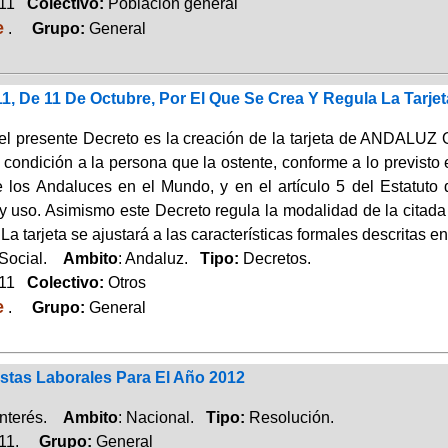
011
Colectivo:
Población general
e
.
Grupo:
General
1, De 11 De Octubre, Por El Que Se Crea Y Regula La Tarje
 del presente Decreto es la creación de la tarjeta de AN
l condición a la persona que la ostente, conforme a lo previsto 
e los Andaluces en el Mundo, y en el artículo 5 del Estatut
y uso. Asimismo este Decreto regula la modalidad de la citada
La tarjeta se ajustará a las características formales descritas en
 Social.
Ambito
: Andaluz.
Tipo:
Decretos.
011
Colectivo:
Otros
e
.
Grupo:
General
stas Laborales Para El Año 2012
Interés.
Ambito
: Nacional.
Tipo:
Resolución.
011.
Grupo:
General