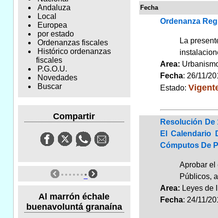
Andaluza
Fecha
Local
Ordenanza Regul
Europea
por estado
La presente
Ordenanzas fiscales
Histórico ordenanzas
instalacion
fiscales
Area:
Urbanismo
P.G.O.U.
Fecha
: 26/11/2
Novedades
Vigent
Buscar
Estado:
Compartir
Resolución De 
El Calendario 
Cómputos De P
Aprobar el
Públicos, 
Area:
Leyes de 
Al marrón échale
Fecha
: 24/11/2
buenavoluntá granaína