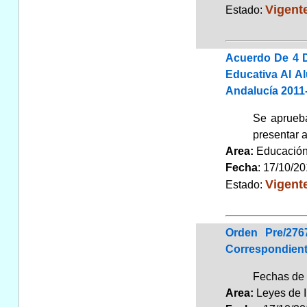
Vigent
Estado:
Acuerdo De 4 D
Educativa Al A
Andalucía 2011
Se aprueba
presentar 
Area:
Educaci
Fecha
: 17/10/2
Vigent
Estado:
Orden Pre/276
Correspondient
Fechas de 
Area:
Leyes de 