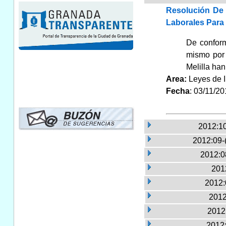
Resolución De 
Laborales Para
De conform
mismo por 
Melilla han
Area:
Leyes de 
Fecha
: 03/11/2
2012:10
2012:09-
2012:0
2012
2012:
2012
2012:
2012: