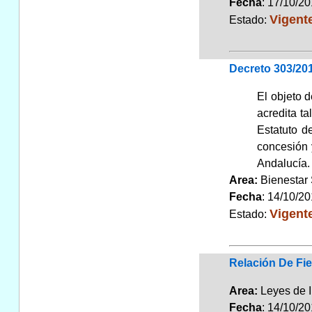
Fecha
: 17/10/2
Vigent
Estado:
Decreto 303/201
El objeto
acredita ta
Estatuto d
concesión 
Andalucía. 
Area:
Bienestar
Fecha
: 14/10/2
Vigent
Estado:
Relación De Fie
Area:
Leyes de 
Fecha
: 14/10/2