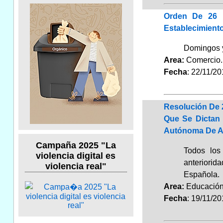
Orden De 26 
Establecimient
Domingos y
Area:
Comerci
Fecha
: 22/11/2
Resolución De 
Que Se Dictan 
Autónoma De A
Campaña 2025 "La
Todos los
violencia digital es
anteriorida
violencia real"
Española.
Area:
Educaci
Fecha
: 19/11/2