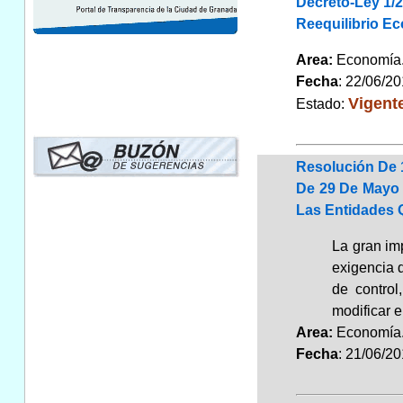
Decreto-Ley 1/2
Reequilibrio E
Area:
Economí
Fecha
: 22/06/2
Vigent
Estado:
Resolución De 
De 29 De Mayo 
Las Entidades Q
La gran imp
exigencia 
de control
modificar e
Area:
Economí
Fecha
: 21/06/2