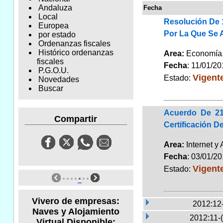
Andaluza
Fecha
Local
Resolución De 
Europea
Por La Que Se A
por estado
Ordenanzas fiscales
Histórico ordenanzas
Area:
Economí
fiscales
Fecha
: 11/01/2
P.G.O.U.
Vigent
Estado:
Novedades
Buscar
Acuerdo De 21 
Compartir
Certificación D
Area:
Internet y
Fecha
: 03/01/2
Vigent
Estado:
Vivero de empresas:
2012:12
Naves y Alojamiento
2012:11-
Virtual Disponible: