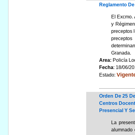
Reglamento De 
El Excmo. 
y Régimen 
preceptos l
preceptos 
determinan
Granada.
Area:
Policía L
Fecha
: 18/06/2
Vigent
Estado:
Orden De 25 De
Centros Docent
Presencial Y Se
La present
alumnado e