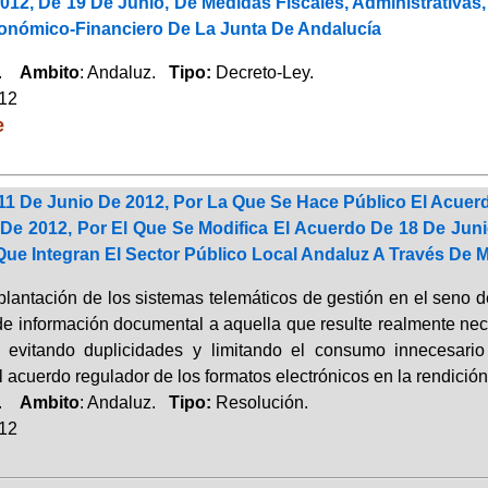
012, De 19 De Junio, De Medidas Fiscales, Administrativas
conómico-Financiero De La Junta De Andalucía
a.
Ambito
: Andaluz.
Tipo:
Decreto-Ley.
012
e
11 De Junio De 2012, Por La Que Se Hace Público El Acue
De 2012, Por El Que Se Modifica El Acuerdo De 18 De Jun
ue Integran El Sector Público Local Andaluz A Través De 
lantación de los sistemas telemáticos de gestión en el seno de
de información documental a aquella que resulte realmente nec
, evitando duplicidades y limitando el consumo innecesario
l acuerdo regulador de los formatos electrónicos en la rendició
a.
Ambito
: Andaluz.
Tipo:
Resolución.
012