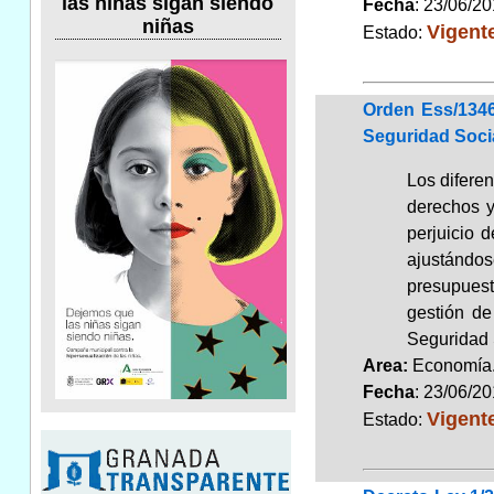
las niñas sigan siendo
Fecha
: 23/06/2
niñas
Vigent
Estado:
Orden Ess/1346
Seguridad Socia
Los diferen
derechos y
perjuicio 
ajustándos
presupuest
gestión de
Seguridad 
Area:
Economí
Fecha
: 23/06/2
Vigent
Estado: