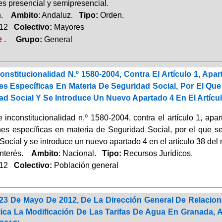
s presencial y semipresencial.
ón.
Ambito
: Andaluz.
Tipo:
Orden.
012
Colectivo:
Mayores
e
.
Grupo:
General
nstitucionalidad N.º 1580-2004, Contra El Artículo 1, Apa
s Específicas En Materia De Seguridad Social, Por El Que 
d Social Y Se Introduce Un Nuevo Apartado 4 En El Artícul
 inconstitucionalidad n.º 1580-2004, contra el artículo 1, apa
nes específicas en materia de Seguridad Social, por el que se 
ocial y se introduce un nuevo apartado 4 en el artículo 38 del 
Interés.
Ambito
: Nacional.
Tipo:
Recursos Jurídicos.
012
Colectivo:
Población general
23 De Mayo De 2012, De La Dirección General De Relacion
ica La Modificación De Las Tarifas De Agua En Granada, 