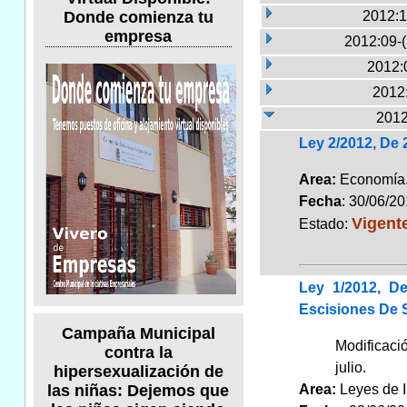
Donde comienza tu
2012:1
empresa
2012:09-
2012:
2012:
2012
Ley 2/2012, De
Area:
Economí
Fecha
: 30/06/2
Vigent
Estado:
Ley 1/2012, D
Escisiones De 
Campaña Municipal
Modificaci
contra la
julio.
hipersexualización de
Area:
Leyes de 
las niñas: Dejemos que