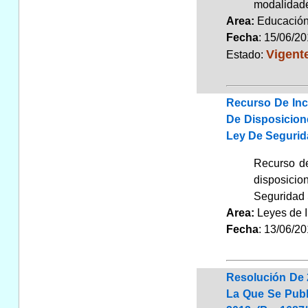
modalidade
Area:
Educaci
Fecha
: 15/06/2
Vigent
Estado:
Recurso De Inco
De Disposicione
Ley De Segurida
Recurso de
disposicio
Seguridad S
Area:
Leyes de 
Fecha
: 13/06/2
Resolución De 
La Que Se Publ