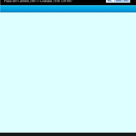
Plaza del Carmen,18071 Granada
|
958 539 697