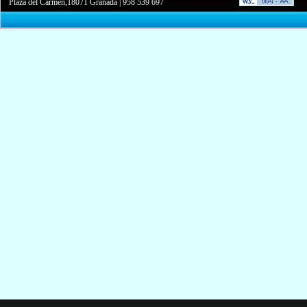
Plaza del Carmen,18071 Granada
|
958 539 697