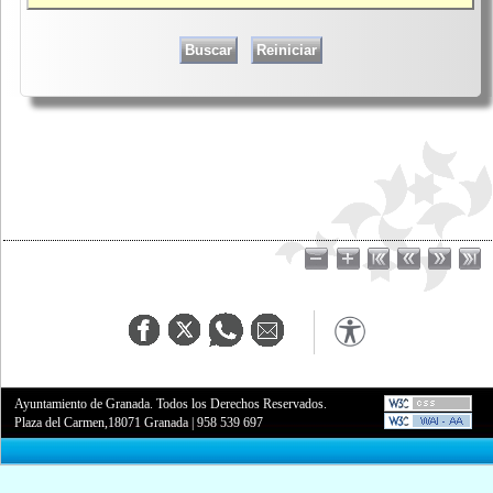
Ayuntamiento de Granada. Todos los Derechos Reservados.
Plaza del Carmen,18071 Granada
|
958 539 697